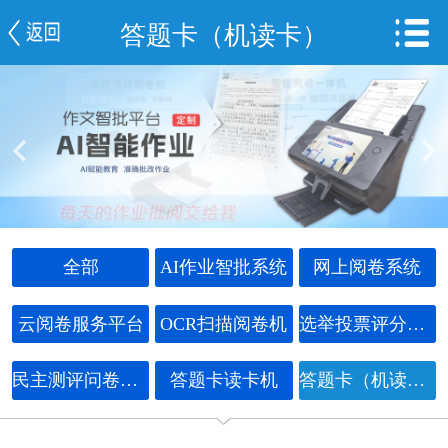
答题卡（机读卡）
网站首页
公司简介
信息中心
产品中心
视频展示
全部
AI作业智批系统
网上阅卷系统
成功案例
云阅卷服务平台
OCR扫描阅卷机
选举投票评分系统
阅卷服务平台
民主测评问卷系统
答题卡读卡机
答题卡（机读卡）
联系我们