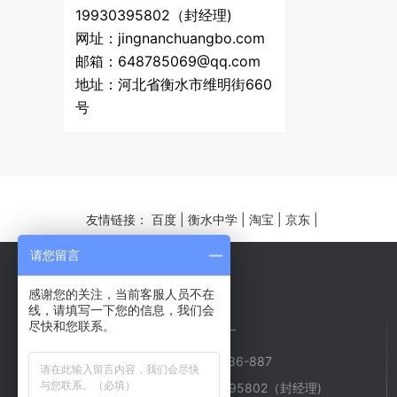
19930395802（封经理)
网址：jingnanchuangbo.com
邮箱：648785069@qq.com
地址：河北省衡水市维明街660
号
友情链接：
百度
|
衡水中学
|
淘宝
|
京东
|
请您留言
感谢您的关注，当前客服人员不在
线，请填写一下您的信息，我们会
服务热线
尽快和您联系。
服务电话：4008-636-887
阅卷专线：19930395802（封经理)