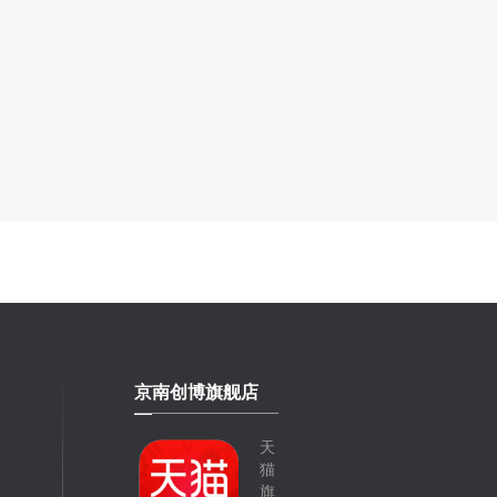
京南创博旗舰店
天
猫
旗