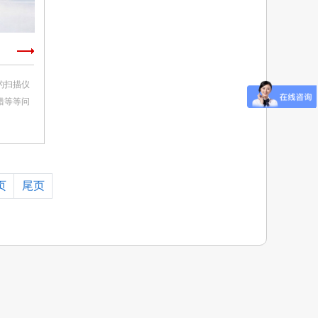
的扫描仪
错等等问
页
尾页